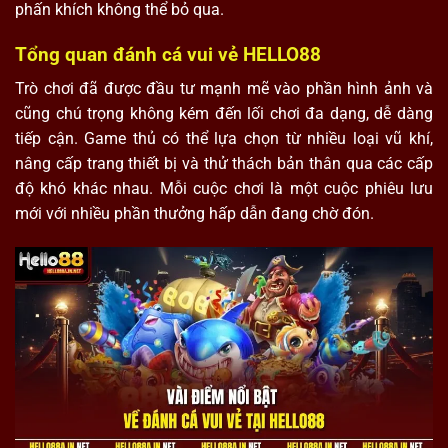
phấn khích không thể bỏ qua.
Tổng quan đánh cá vui vẻ HELLO88
Trò chơi đã được đầu tư mạnh mẽ vào phần hình ảnh và
cũng chú trọng không kém đến lối chơi đa dạng, dễ dàng
tiếp cận. Game thủ có thể lựa chọn từ nhiều loại vũ khí,
nâng cấp trang thiết bị và thử thách bản thân qua các cấp
độ khó khác nhau. Mỗi cuộc chơi là một cuộc phiêu lưu
mới với nhiều phần thưởng hấp dẫn đang chờ đón.