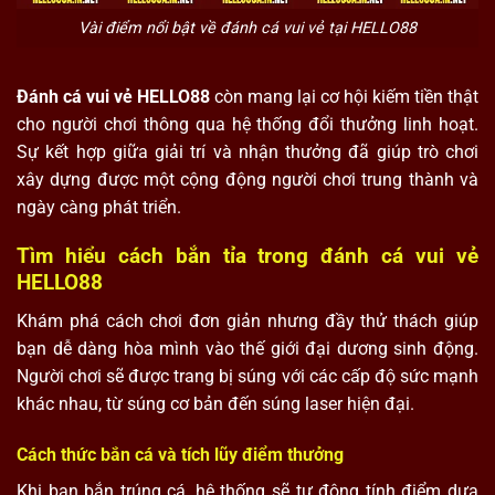
Vài điểm nổi bật về đánh cá vui vẻ tại HELLO88
Đánh cá vui vẻ HELLO88
còn mang lại cơ hội kiếm tiền thật
cho người chơi thông qua hệ thống đổi thưởng linh hoạt.
Sự kết hợp giữa giải trí và nhận thưởng đã giúp trò chơi
xây dựng được một cộng động người chơi trung thành và
ngày càng phát triển.
Tìm hiểu cách bắn tỉa trong đánh cá vui vẻ
HELLO88
Khám phá cách chơi đơn giản nhưng đầy thử thách giúp
bạn dễ dàng hòa mình vào thế giới đại dương sinh động.
Người chơi sẽ được trang bị súng với các cấp độ sức mạnh
khác nhau, từ súng cơ bản đến súng laser hiện đại.
Cách thức bắn cá và tích lũy điểm thưởng
Khi bạn bắn trúng cá, hệ thống sẽ tự động tính điểm dựa