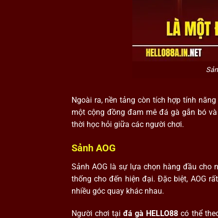
Sản
Ngoài ra, nền tảng còn tích hợp tính năn
một cộng đồng đam mê đá gà gắn bó và n
thời học hỏi giữa các người chơi.
Sảnh AOG
Sảnh AOG là sự lựa chọn hàng đầu cho nhữ
thống cho đến hiện đại. Đặc biệt, AOG rấ
nhiều góc quay khác nhau.
Người chơi tại
đá gà HELLO88
có thể the