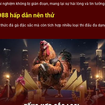
ải nghiệm không bị gián đoạn, mang lại sự hài lòng và tin tưởn
O88 hấp dẫn nên thử
thức đá gà đặc sắc mà còn tích hợp nhiều loại thi đấu đa dạng