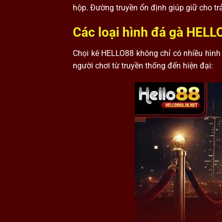
hộp. Đường truyền ổn định giúp giữ cho tr
Các loại hình đá gà HELL
Chọi kê HELLO88 không chỉ có nhiều hình 
người chơi từ truyền thống đến hiện đại: