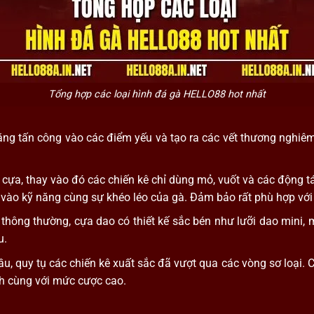
Tổng hợp các loại hình đá gà HELLO88 hot nhất
năng tấn công vào các điểm yếu và tạo ra các vết thương nghi
cựa, thay vào đó các chiến kê chỉ dùng mỏ, vuốt và các động t
 vào kỹ năng cùng sự khéo léo của gà. Đảm bảo rất phù hợp với n
thông thường, cựa dao có thiết kế sắc bén như lưỡi dao mini, m
u.
u, quy tụ các chiến kê xuất sắc đã vượt qua các vòng sơ loại. Cá
 cùng với mức cược cao.