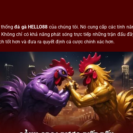
ệ thống
đá gà HELLO88
của chúng tôi. Nó cung cấp các tính nă
. Không chỉ có khả năng phát sóng trực tiếp những trận đấu đầ
ích tốt hơn và đưa ra quyết định cá cược chính xác hơn.