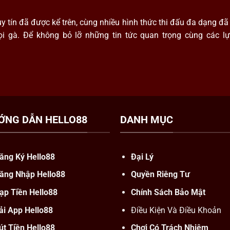
y tín đã được kể trên, cùng nhiều hình thức thi đấu đa dạng đã
 gà. Để không bỏ lỡ những tin tức quan trọng cùng các l
ỚNG DẪN HELLO88
DANH MỤC
ăng Ký Hello88
Đại Lý
ăng Nhập Hello88
Quyền Riêng Tư
ạp Tiền Hello88
Chính Sách Bảo Mật
ải App Hello88
Điều Kiện Và Điều Khoản
út Tiền Hello88
Chơi Có Trách Nhiệm