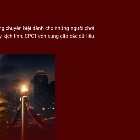
ng chuyên biệt dành cho những người chơi
y kịch tính, CPC1 còn cung cấp các dữ liệu