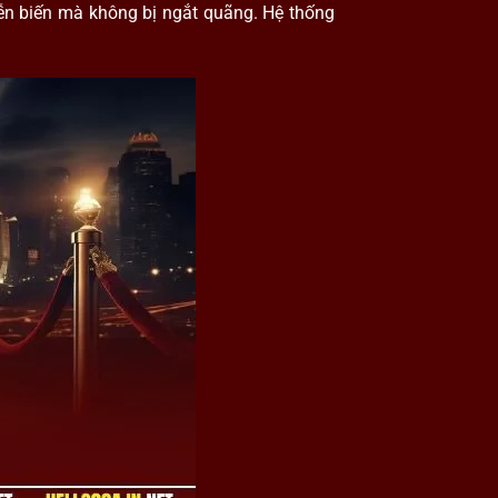
iễn biến mà không bị ngắt quãng. Hệ thống