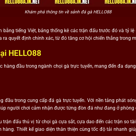
Khám phá thông tin về sảnh đá gà HELLO88
n bằng tiếng Việt, bảng thống kê các trận đấu trước đó và tỷ 
a ra quyết định chính xác, từ đó tăng cơ hội chiến thắng trong 
 tại HELLO88
tác hàng đầu trong ngành chọi gà trực tuyến, mang đến đa dạng
g đầu trong cung cấp đá gà trực tuyến. Với nền tảng phát són
giúp người chơi cảm nhận được từng đòn đá như đang ở phòng c
 trận đấu thú vị từ chọi gà cựa sắt, cựa dao đến các trận so 
 hàng. Thiết kế giao diện thân thiện cùng tốc độ tải nhanh giú