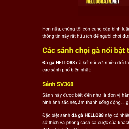
Hơn nữa, chúng tôi còn cung cấp bình luậ
thông tin này rất hữu ích để người chơi đư
Các sảnh chọi gà nổi bật
Đá gà HELLO88
đã kết nối với nhiều đối 
các sảnh phổ biến nhất:
Sảnh SV368
Sảnh này được biết đến như là đơn vị hàn
hình ảnh sắc nét, âm thanh sống động,… 
Đặc biệt sảnh
đá gà HELLO88
này có nhiều
sở thích và phong cách cá cược của khách