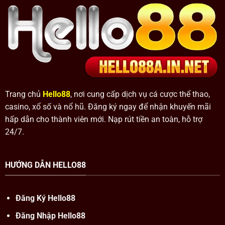
Trang chủ
Hello88
, nơi cung cấp dịch vụ cá cược thể thao,
casino, xổ số và nổ hũ. Đăng ký ngay để nhận khuyến mãi
hấp dẫn cho thành viên mới. Nạp rút tiền an toàn, hỗ trợ
24/7.
HƯỚNG DẪN HELLO88
Đăng Ký Hello88
Đăng Nhập Hello88