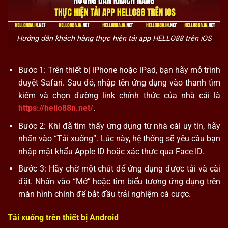
Hướng dẫn khách hàng thực hiện tải app HELLO88 trên iOS
Bước 1: Trên thiết bị iPhone hoặc iPad, bạn hãy mở trình
duyệt Safari. Sau đó, nhập tên ứng dụng vào thanh tìm
kiếm và chọn đường link chính thức của nhà cái là
https://hello88n.net/
.
Bước 2: Khi đã tìm thấy ứng dụng từ nhà cái uy tín, hãy
nhấn vào “Tải xuống”. Lúc này, hệ thống sẽ yêu cầu bạn
nhập mật khẩu Apple ID hoặc xác thực qua Face ID.
Bước 3: Hãy chờ một chút để ứng dụng được tải và cài
đặt. Nhấn vào “Mở” hoặc tìm biểu tượng ứng dụng trên
màn hình chính để bắt đầu trải nghiệm cá cược.
Tải xuống trên thiết bị Android