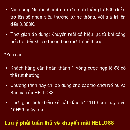
Nội dung: Người chơi đạt được mức thắng từ 500 điểm
trở lên sẽ nhận siêu thưởng từ hệ thống, với giá trị lên
đến 3.888K.
Thời gian áp dụng: Khuyến mãi có hiệu lực từ khi công
bố cho đến khi có thông báo mới từ hệ thống.
*Yêu cầu
Khách hàng cần hoàn thành 1 vòng cược hợp lệ để có
thể rút thưởng.
Chương trình này chỉ áp dụng cho các trò chơi Nổ hũ và
Bắn cá của HELLO88.
Thời gian tính điểm sẽ bắt đầu từ 11H hôm nay đến
10H59 ngày mai.
Lưu ý phải tuân thủ về khuyến mãi HELLO88