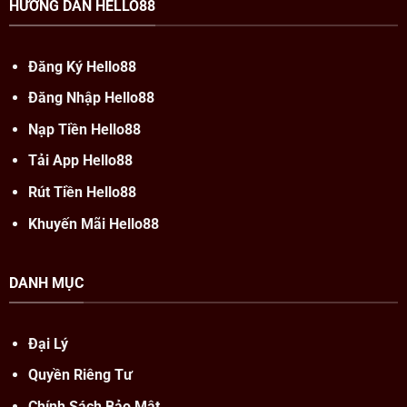
HƯỚNG DẪN HELLO88
Đăng Ký Hello88
Đăng Nhập Hello88
Nạp Tiền Hello88
Tải App Hello88
Rút Tiền Hello88
Khuyến Mãi Hello88
DANH MỤC
Đại Lý
Quyền Riêng Tư
Chính Sách Bảo Mật