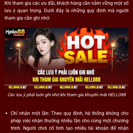
Khi tham gia các ưu đãi, khách hàng cần nắm vững một số
lưu ý quan trọng. Dưới đây là những quy định mà người
tham gia cần ghi nhớ:
Các lưu ý phải luôn ghi nhớ khi tham gia khuyến mãi HELLO88
Chỉ nhận một lần: Theo quy định, hệ thống không cho
phép việc nhận thưởng nhiều lần cho cùng một chương
trình. Người chơi cố tình tạo nhiều tài khoản để nhận