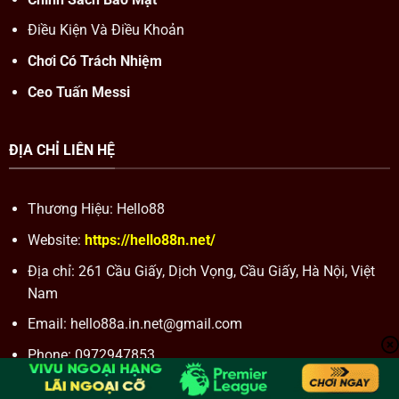
Điều Kiện Và Điều Khoản
Chơi Có Trách Nhiệm
Ceo Tuấn Messi
ĐỊA CHỈ LIÊN HỆ
Thương Hiệu: Hello88
Website:
https://hello88n.net/
Địa chỉ: 261 Cầu Giấy, Dịch Vọng, Cầu Giấy, Hà Nội, Việt
Nam
Email:
hello88a.in.net@gmail.com
Phone: 0972947853
#hello88, #hello88_game, #hello88_cong_game,