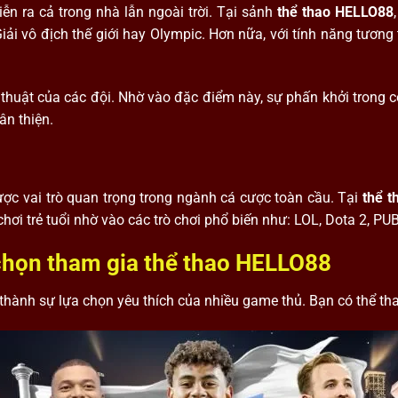
ễn ra cả trong nhà lẫn ngoài trời. Tại sảnh
thể thao HELLO88
Giải vô địch thế giới hay Olympic. Hơn nữa, với tính năng tương 
ến thuật của các đội. Nhờ vào đặc điểm này, sự phấn khởi trong
ân thiện.
ợc vai trò quan trọng trong ngành cá cược toàn cầu. Tại
thể 
chơi trẻ tuổi nhờ vào các trò chơi phổ biến như: LOL, Dota 2, PU
chọn tham gia thể thao HELLO88
 thành sự lựa chọn yêu thích của nhiều game thủ. Bạn có thể tha