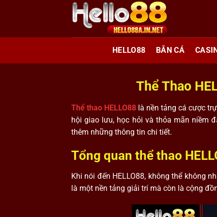
Bỏ
qua
nội
dung
HELLO88
BẮN CÁ
CASI
Thể Thao HEL
Thể thao HELLO88
là nền tảng cá cược trự
hội giao lưu, học hỏi và thỏa mãn niềm đ
thêm những thông tin chi tiết.
Tổng quan thể thao HEL
Khi nói đến HELLO88, không thể không nhắ
là một nền tảng giải trí mà còn là cộng đồ