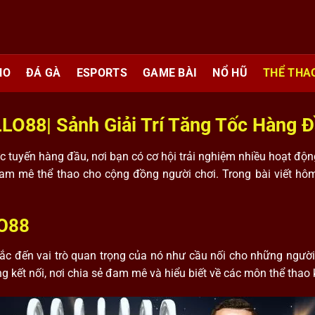
NO
ĐÁ GÀ
ESPORTS
GAME BÀI
NỔ HŨ
THỂ THA
LO88| Sảnh Giải Trí Tăng Tốc Hàng Đ
c tuyến hàng đầu, nơi bạn có cơ hội trải nghiệm nhiều hoạt độn
am mê thể thao cho cộng đồng người chơi. Trong bài viết hôm
LO88
c đến vai trò quan trọng của nó như cầu nối cho những người 
ng kết nối, nơi chia sẻ đam mê và hiểu biết về các môn thể tha