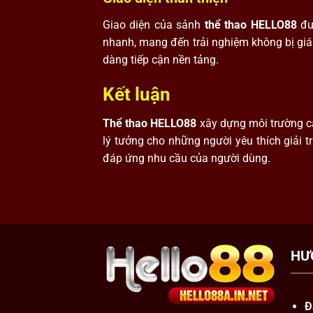
Giao diện của sảnh
thể thao HELLO88
đượ
nhanh, mang đến trải nghiệm không bị giá
dàng tiếp cận nền tảng.
Kết luận
Thể thao HELLO88
xây dựng môi trường c
lý tưởng cho những người yêu thích giải t
đáp ứng nhu cầu của người dùng.
HƯ
Đ