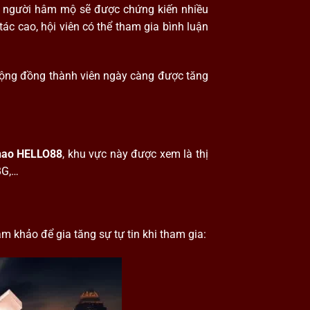
, người hâm mộ sẽ được chứng kiến nhiều
tác cao, hội viên có thể tham gia bình luận
 cộng đồng thành viên ngày càng được tăng
thao HELLO88
, khu vực này được xem là thị
BG,…
m khảo để gia tăng sự tự tin khi tham gia: