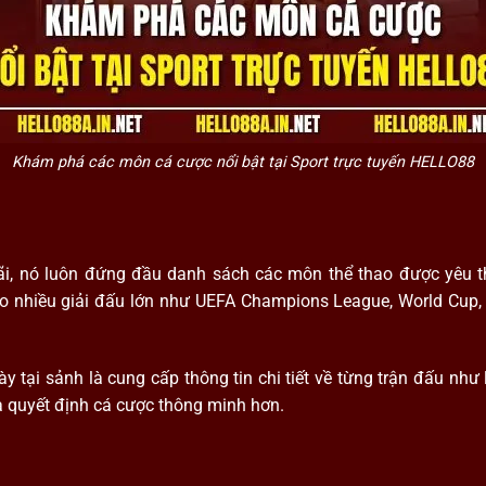
Khám phá các môn cá cược nổi bật tại Sport trực tuyến HELLO88
ãi, nó luôn đứng đầu danh sách các môn thể thao được yêu th
ào nhiều giải đấu lớn như UEFA Champions League, World Cup,
 tại sảnh là cung cấp thông tin chi tiết về từng trận đấu như l
ra quyết định cá cược thông minh hơn.