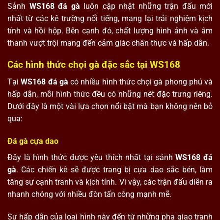
Sảnh
WS168 đá gà
luôn cập nhật những trận đấu mới
nhất từ các kê trường nổi tiếng, mang lại trải nghiệm kịch
tính và hồi hộp. Bên cạnh đó, chất lượng hình ảnh và âm
thanh vượt trội mang đến cảm giác chân thực và hấp dẫn.
Các hình thức chọi gà đặc sắc tại WS168
Tại
WS168 đá gà
có nhiều hình thức chọi gà phong phú và
hấp dẫn, mỗi hình thức đều có những nét đặc trưng riêng.
Dưới đây là một vài lựa chọn nổi bật mà bạn không nên bỏ
qua:
Đá gà cựa dao
Đây là hình thức được yêu thích nhất tại sảnh
WS168 đá
gà
. Các chiến kê sẽ được trang bị cựa dao sắc bén, làm
tăng sự cạnh tranh và kịch tính. Vì vậy, các trận đấu diễn ra
nhanh chóng với nhiều đòn tấn công mạnh mẽ.
Sự hấp dẫn của loại hình này đến từ những pha giao tranh