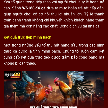
Yếu tố quan trọng tiếp theo với người chơi là tỷ lệ hoàn trả
cao. Sảnh
WS168 đá gà
đưa ra mức hoàn trả rất hấp dẫn,
giúp người chơi có cơ hội thu lợi nhuận lớn. Tỷ lệ thanh
toán cạnh tranh không chỉ khuyến khích khách hàng tham
gia thêm mà còn nâng cao chất lượng dịch vụ tại nhà cái.
Kết quả trực tiếp minh bạch
Một trong những yếu tố thu hút hàng đầu trong các hình
thức cá cược là tính minh bạch. Chúng tôi luôn cam kết
cung cấp kết quả trực tiếp được đảm bảo công bằng mà
không bị can thiệp.