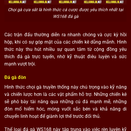
Chọi gà cựa sắt là hình thức cá cược được yêu thích nhất tại
WS168 đá gà
Các trận đấu thường diễn ra nhanh chóng và cực kỳ hồi
hộp, khi có sự góp mặt của các chiến kê dũng mãnh. Hình
thức này thu hút nhiều sự quan tâm từ cộng đồng yêu
thích đá gà trực tuyến, nhờ kỹ thuật điêu luyện và sức
mạnh vượt trội.
Đá gà đòn
Hình thức chọi gà truyền thống này chú trọng vào kỹ năng
và chiến lược hơn là các vật phẩm hỗ trợ. Những chiến kê
sẽ phô bày tài năng qua những cú đá mạnh mẽ, những
đòn mổ hiểm hóc, móng vuốt sắc bén và khả năng di
chuyển linh hoạt để giành lợi thế trước đối thủ.
Thể loại đá gà WS168 này tập trung vào việc rèn luyện kỹ