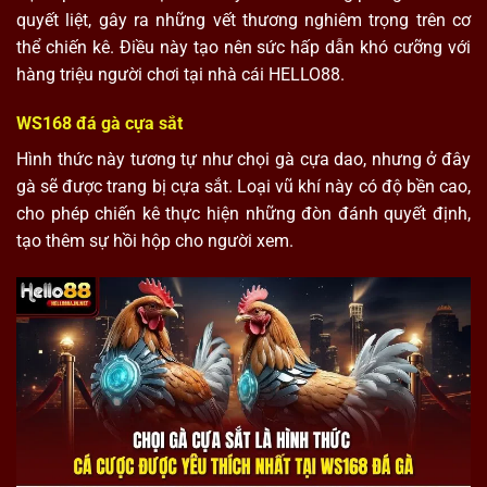
quyết liệt, gây ra những vết thương nghiêm trọng trên cơ
thể chiến kê. Điều này tạo nên sức hấp dẫn khó cưỡng với
hàng triệu người chơi tại nhà cái HELLO88.
WS168 đá gà cựa sắt
Hình thức này tương tự như chọi gà cựa dao, nhưng ở đây
gà sẽ được trang bị cựa sắt. Loại vũ khí này có độ bền cao,
cho phép chiến kê thực hiện những đòn đánh quyết định,
tạo thêm sự hồi hộp cho người xem.