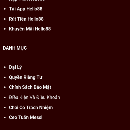
Tải App Hello88
Rút Tiền Hello88
Khuyến Mãi Hello88
DANH MỤC
Đại Lý
Quyền Riêng Tư
Chính Sách Bảo Mật
Điều Kiện Và Điều Khoản
Chơi Có Trách Nhiệm
Ceo Tuấn Messi