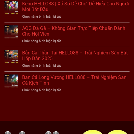
Đá
Keno HELLO88 | Xổ Số Dễ Chơi Dễ Hiểu Cho Người
Trí
Viên
Gà
Thể
Mới Bắt Đầu
Mới
–
Thao
Chức năng bình luận bị tắt
ở
Địa
Online
Keno
điểm
Hàng
HELLO88
AOG Đá Gà – Không Gian Trực Tiếp Chuẩn Dành
Chọi
Đầu
|
Kê
Cho Hội Viên
Xổ
Trực
Chức năng bình luận bị tắt
ở
Số
Tuyến
AOG
Dễ
Tốt
Đá
Bắn Cá Thần Tài HELLO88 – Trải Nghiệm Săn Bắt
Chơi
Nhất
Gà
Dễ
Hấp Dẫn 2025
HELLO88
–
Hiểu
Chức năng bình luận bị tắt
ở
Không
Cho
Bắn
Gian
Người
Cá
Bắn Cá Long Vương HELLO88 – Trải Nghiệm Săn
Trực
Mới
Thần
Tiếp
Cá Kịch Tính
Bắt
Tài
Chuẩn
Đầu
Chức năng bình luận bị tắt
ở
HELLO88
Dành
Bắn
–
Cho
Cá
Trải
Hội
Long
Nghiệm
Viên
Vương
Săn
HELLO88
Bắt
–
Hấp
Trải
Dẫn
Nghiệm
2025