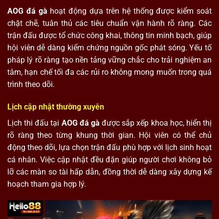
AOG đá gà
hoạt động dựa trên hệ thống được kiểm soát
chặt chẽ, tuân thủ các tiêu chuẩn vận hành rõ ràng. Các
trận đấu được tổ chức công khai, thông tin minh bạch, giúp
hội viên dễ dàng kiểm chứng nguồn gốc phát sóng. Yếu tố
pháp lý rõ ràng tạo nền tảng vững chắc cho trải nghiệm an
tâm, hạn chế tối đa các rủi ro không mong muốn trong quá
trình theo dõi.
Lịch cập nhật thường xuyên
Lịch thi đấu tại
AOG đá gà
được sắp xếp khoa học, hiển thị
rõ ràng theo từng khung thời gian. Hội viên có thể chủ
động theo dõi, lựa chọn trận đấu phù hợp với lịch sinh hoạt
cá nhân. Việc cập nhật đều đặn giúp người chơi không bỏ
lỡ các màn so tài hấp dẫn, đồng thời dễ dàng xây dựng kế
hoạch tham gia hợp lý.