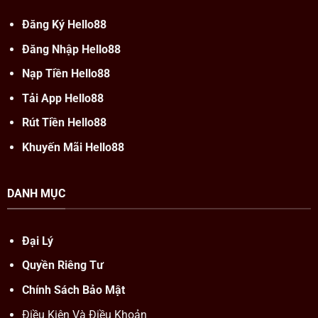
Đăng Ký Hello88
Đăng Nhập Hello88
Nạp Tiền Hello88
Tải App Hello88
Rút Tiền Hello88
Khuyến Mãi Hello88
DANH MỤC
Đại Lý
Quyền Riêng Tư
Chính Sách Bảo Mật
Điều Kiện Và Điều Khoản