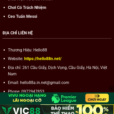
Chơi Có Trách Nhiệm
Ceo Tuấn Messi
ĐỊA CHỈ LIÊN HỆ
Thương Hiệu: Hello88
Website:
https://hello88n.net/
Địa chỉ: 261 Cầu Giấy, Dịch Vọng, Cầu Giấy, Hà Nội, Việt
Nam
Email:
hello88a.in.net@gmail.com
Phone: 0972947853
#hello88, #hello88_game, #hello88_cong_game,
#hello88_casino