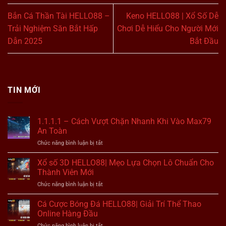
Bắn Cá Thần Tài HELLO88 –
Keno HELLO88 | Xổ Số Dễ
Trải Nghiệm Săn Bắt Hấp
Chơi Dễ Hiểu Cho Người Mới
Dẫn 2025
Bắt Đầu
TIN MỚI
1.1.1.1 – Cách Vượt Chặn Nhanh Khi Vào Max79
An Toàn
Chức năng bình luận bị tắt
ở
1.1.1.1
–
Xổ số 3D HELLO88| Mẹo Lựa Chọn Lô Chuẩn Cho
Cách
Thành Viên Mới
Vượt
Chức năng bình luận bị tắt
ở
Chặn
Xổ
Nhanh
số
Cá Cược Bóng Đá HELLO88| Giải Trí Thể Thao
Khi
3D
Vào
Online Hàng Đầu
HELLO88|
Max79
Chức năng bình luận bị tắt
ở