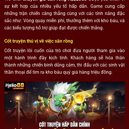
sự kết hợp của nhiều yếu tố hấp dẫn. Game cung cấp
những trận chiến căng thẳng cùng với các tính năng đặc
sắc như: Vòng quay miễn phí, thưởng thêm với kho báu, và
các biểu tượng hỗ trợ giúp đạt được chiến thắng.
Cốt truyện thú vị về việc săn rồng
Cốt truyện lôi cuốn của trò chơi đưa người tham gia vào
một hành trình đầy kịch tính. Khách hàng sẽ hóa thân
thành những chiến binh dũng cảm, thi đấu với các sinh vật
thần thoại để tìm ra kho báu quý giá hàng triệu đồng.