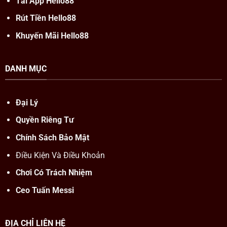
Tải App Hello88
Rút Tiền Hello88
Khuyến Mãi Hello88
DANH MỤC
Đại Lý
Quyền Riêng Tư
Chính Sách Bảo Mật
Điều Kiện Và Điều Khoản
Chơi Có Trách Nhiệm
Ceo Tuấn Messi
ĐỊA CHỈ LIÊN HỆ