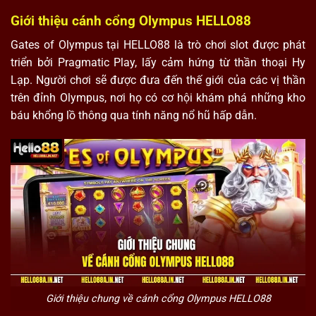
Giới thiệu cánh cổng Olympus HELLO88
Gates of Olympus tại HELLO88 là trò chơi slot được phát
triển bởi Pragmatic Play, lấy cảm hứng từ thần thoại Hy
Lạp. Người chơi sẽ được đưa đến thế giới của các vị thần
trên đỉnh Olympus, nơi họ có cơ hội khám phá những kho
báu khổng lồ thông qua tính năng nổ hũ hấp dẫn.
Giới thiệu chung về cánh cổng Olympus HELLO88