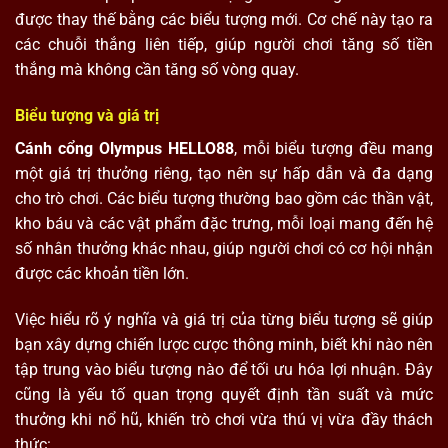
được thay thế bằng các biểu tượng mới. Cơ chế này tạo ra
các chuỗi thắng liên tiếp, giúp người chơi tăng số tiền
thắng mà không cần tăng số vòng quay.
Biểu tượng và giá trị
Cánh cổng Olympus HELLO88
, mỗi biểu tượng đều mang
một giá trị thưởng riêng, tạo nên sự hấp dẫn và đa dạng
cho trò chơi. Các biểu tượng thường bao gồm các thần vật,
kho báu và các vật phẩm đặc trưng, mỗi loại mang đến hệ
số nhân thưởng khác nhau, giúp người chơi có cơ hội nhận
được các khoản tiền lớn.
Việc hiểu rõ ý nghĩa và giá trị của từng biểu tượng sẽ giúp
bạn xây dựng chiến lược cược thông minh, biết khi nào nên
tập trung vào biểu tượng nào để tối ưu hóa lợi nhuận. Đây
cũng là yếu tố quan trọng quyết định tần suất và mức
thưởng khi nổ hũ, khiến trò chơi vừa thú vị vừa đầy thách
thức: