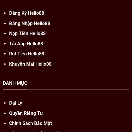
Đăng Ký Hello88
Đăng Nhập Hello88
Nạp Tiền Hello88
Tải App Hello88
Rút Tiền Hello88
Khuyến Mãi Hello88
DANH MỤC
Đại Lý
Quyền Riêng Tư
Chính Sách Bảo Mật