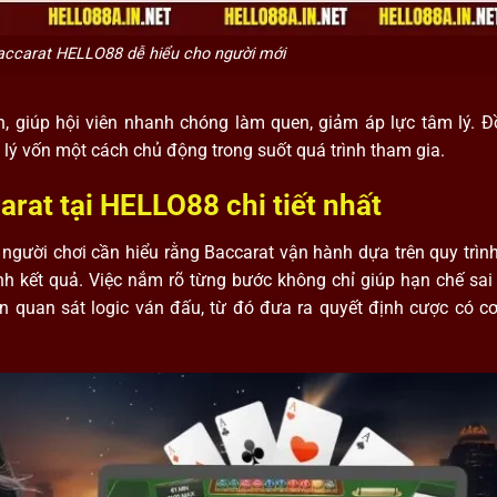
ccarat HELLO88 dễ hiểu cho người mới
ản, giúp hội viên nhanh chóng làm quen, giảm áp lực tâm lý. 
n lý vốn một cách chủ động trong suốt quá trình tham gia.
rat tại HELLO88 chi tiết nhất
, người chơi cần hiểu rằng Baccarat vận hành dựa trên quy trìn
ịnh kết quả. Việc nắm rõ từng bước không chỉ giúp hạn chế sai
n quan sát logic ván đấu, từ đó đưa ra quyết định cược có c