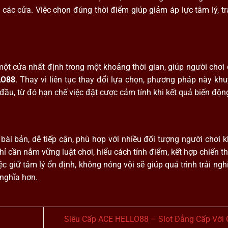
 các cửa. Việc chọn đúng thời điểm giúp giảm áp lực tâm lý, t
một cửa nhất định trong một khoảng thời gian, giúp người chơi
LO88
. Thay vì liên tục thay đổi lựa chọn, phương pháp này kh
 đầu, từ đó hạn chế việc đặt cược cảm tính khi kết quả biến độn
ài bản, dễ tiếp cận, phù hợp với nhiều đối tượng người chơi 
hỉ cần nắm vững luật chơi, hiểu cách tính điểm, kết hợp chiến t
ệc giữ tâm lý ổn định, không nóng vội sẽ giúp quá trình trải ng
 nghĩa hơn.
Siêu Cấp ACE HELLO88 – Slot Đẳng Cấp Với 