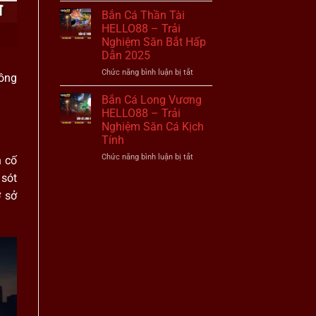
Chơi
Đá
Dễ
Bắn Cá Thần Tài
Gà
Hiểu
HELLO88 – Trải
–
Cho
Nghiệm Săn Bắt Hấp
Không
Người
Dẫn 2025
Gian
Mới
Trực
Chức năng bình luận bị tắt
Bắt
ở
Đồng
Tiếp
Đầu
Bắn
Chuẩn
Cá
Bắn Cá Long Vương
Dành
Thần
HELLO88 – Trải
Cho
Tài
Nghiệm Săn Cá Kịch
Hội
HELLO88
Tính
Viên
–
Trải
Chức năng bình luận bị tắt
ở
h cố
Nghiệm
Bắn
 sót
Săn
Cá
Bắt
Long
ơ sở
Hấp
Vương
Dẫn
HELLO88
2025
–
Trải
Nghiệm
Săn
Cá
Kịch
Tính