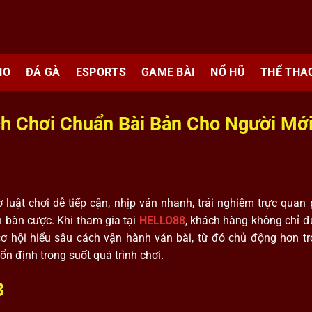
NO
ĐÁ GÀ
ESPORTS
GAME BÀI
NỔ HŨ
THỂ THA
h Chơi Chuẩn Bài Bản Cho Người Mớ
 luật chơi dễ tiếp cận, nhịp ván nhanh, trải nghiệm trực quan
n bàn cược. Khi tham gia tại
HELLO88
, khách hàng không chỉ 
cơ hội hiểu sâu cách vận hành ván bài, từ đó chủ động hơn t
ổn định trong suốt quá trình chơi.
8