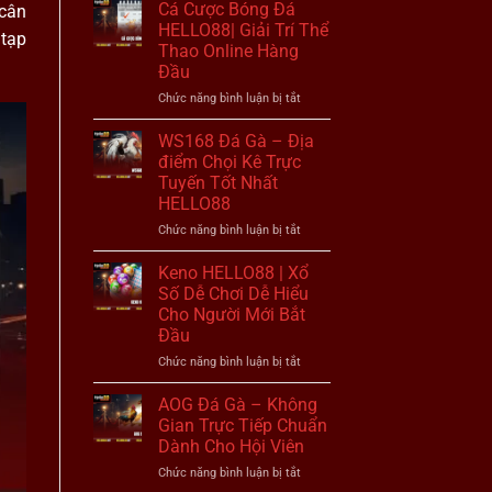
Max79
số
Cá Cược Bóng Đá
 cân
An
3D
HELLO88| Giải Trí Thể
tạp
Toàn
HELLO88|
Thao Online Hàng
Mẹo
Đầu
Lựa
Chọn
Chức năng bình luận bị tắt
ở
Lô
Cá
Chuẩn
Cược
WS168 Đá Gà – Địa
Cho
Bóng
điểm Chọi Kê Trực
Thành
Đá
Tuyến Tốt Nhất
Viên
HELLO88|
HELLO88
Mới
Giải
Trí
Chức năng bình luận bị tắt
ở
Thể
WS168
Thao
Đá
Keno HELLO88 | Xổ
Online
Gà
Số Dễ Chơi Dễ Hiểu
Hàng
–
Cho Người Mới Bắt
Đầu
Địa
Đầu
điểm
Chọi
Chức năng bình luận bị tắt
ở
Kê
Keno
Trực
HELLO88
AOG Đá Gà – Không
Tuyến
|
Gian Trực Tiếp Chuẩn
Tốt
Xổ
Dành Cho Hội Viên
Nhất
Số
Chức năng bình luận bị tắt
HELLO88
ở
Dễ
AOG