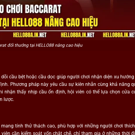
rat đổi thưởng tại HELLO88 nâng cao hiệu
eo dõi cầu bệt hoặc cầu dọc giúp người chơi nhận diện xu hướng
t định. Phương pháp này yêu cầu sự kiên nhẫn cùng khả năng 
Khi nhận thấy nhịp cầu ổn định, hội viên có thể lựa chọn cửa 
n lược.
mang tính thử thách cao, phù hợp với những người chơi thíc
ội viên cần kiểm soát vốn chặt chẽ, chỉ tham gia ở những thời 