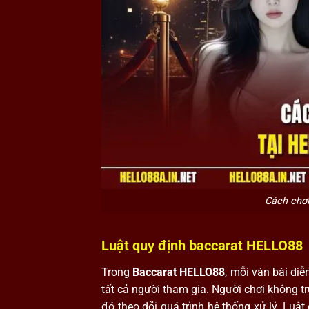
Cách chơi
Luật quy định baccarat HELLO88
Trong
Baccarat HELLO88
, mỗi ván bài di
tất cả người tham gia. Người chơi không tr
đó theo dõi quá trình hệ thống xử lý. Luật