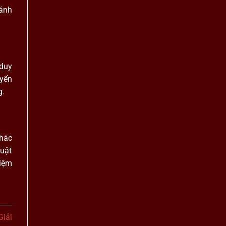
ránh
 duy
uyến
g.
khác
huật
hiệm
Giải