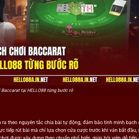
 Baccarat tại HELLO88 từng bước rõ
ễn ra theo nguyên tắc chia bài tự động, đảm bảo tính minh bạch
ực tiếp rút bài mà chỉ lựa chọn cửa cược trước khi ván bắt đầu,
 chơi được xây dựng theo chuẩn phổ biến, giúp hội viên dễ tiếp