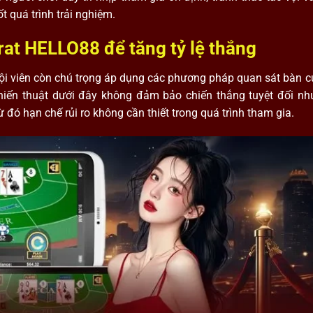
t quá trình trải nghiệm.
rat HELLO88 để tăng tỷ lệ thắng
hội viên còn chú trọng áp dụng các phương pháp quan sát bàn 
hiến thuật dưới đây không đảm bảo chiến thắng tuyệt đối n
ừ đó hạn chế rủi ro không cần thiết trong quá trình tham gia.