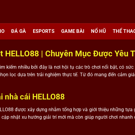
NO
ĐÁ GÀ
ESPORTS
GAME BÀI
NỔ HŨ
THỂ THA
 HELLO88 | Chuyên Mục Được Yêu T
 kiếm nhiều bởi đây là nơi hội tụ các trò chơi nổi bật, có sức h
ọn lọc dựa trên trải nghiệm thực tế. Từ đó mang đến cảm giác g
ại nhà cái HELLO88
ELLO88 được xây dựng nhằm tổng hợp và giới thiệu những tựa g
i cập nhật xu hướng giải trí mới mà còn giúp người chơi nhanh c