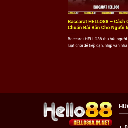
Baccarat HELLO88 – Cách 
Chuẩn Bài Bản Cho Người 
Baccarat HELLO88 thu hút người 
luật chơi dễ tiếp cận, nhịp ván nhan
HƯ
Đ