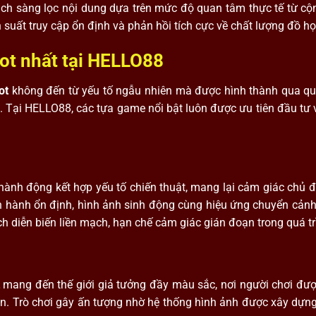
h sàng lọc nội dung dựa trên mức độ quan tâm thực tế từ cộn
 suất truy cập ổn định và phản hồi tích cực về chất lượng đồ họ
t nhất tại HELLO88
ot
không đến từ yếu tố ngẫu nhiên mà được hình thành qua quá
. Tại HELLO88, các tựa game nổi bật luôn được ưu tiên đầu tư 
ành động kết hợp yếu tố chiến thuật, mang lại cảm giác chủ đ
n hành ổn định, hình ảnh sinh động cùng hiệu ứng chuyển cản
 diễn biến liền mạch, hạn chế cảm giác gián đoạn trong quá trì
t
mang đến thế giới giả tưởng đầy màu sắc, nơi người chơi đư
n. Trò chơi gây ấn tượng nhờ hệ thống hình ảnh được xây dựng 